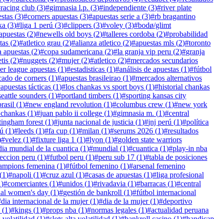
#
racing club
(
3
)
#
gimnasia l.p.
(
3
)
#
independiente
(
3
)
#
river plate
estas
(
3
)
#
corners apuestas
(
3
)
#
apuestas serie a
(
3
)
#
rb bragantino
ka
(
3
)
#
liga 1 perú
(
3
)
#
clippers
(
3
)
#
voley
(
3
)
#
bodø/glimt
 apuestas
(
2
)
#
newells old boys
(
2
)
#
talleres cordoba
(
2
)
#
probabilidad
tas
(
2
)
#
atletico grau
(
2
)
#
alianza atletico
(
2
)
#
apuestas mls
(
2
)
#
toronto
 apuestas
(
2
)
#
copa sudamericana
(
2
)
#
la granja vip peru
(
2
)
#
granja
etis
(
2
)
#
nuggets
(
2
)
#
mujer
(
2
)
#
atletico
(
2
)
#
mercados secundarios
er league apuestas
(
1
)
#
estadisticas
(
1
)
#
análisis de apuestas
(
1
)
#
fútbol
ado de corners
(
1
)
#
apuestas brasileirao
(
1
)
#
mercados alternativos
#
apuestas tácticas
(
1
)
#
los chankas vs sport boys
(
1
)
#
historial chankas
seattle sounders
(
1
)
#
portland timbers
(
1
)
#
sporting kansas city
rasil
(
1
)
#
new england revolution
(
1
)
#
columbus crew
(
1
)
#
new york
s chankas
(
1
)
#
juan pablo ii college
(
1
)
#
gimnasia m.
(
1
)
#
central
tingham forest
(
1
)
#
junta nacional de justicia
(
1
)
#
jnj perú
(
1
)
#
política
rú
(
1
)
#
leeds
(
1
)
#
fa cup
(
1
)
#
milan
(
1
)
#
serums 2026
(
1
)
#
resultados
)
#
velez
(
1
)
#
fixture liga 1
(
1
)
#
lyon
(
1
)
#
golden state warriors
dia mundial de la cuantica
(
1
)
#
mundial
(
1
)
#
cuantica
(
1
)
#
play-in nba
leccion peru
(
1
)
#
futbol peru
(
1
)
#
peru sub 17
(
1
)
#
tabla de posiciones
ampions femenina
(
1
)
#
fútbol femenino
(
1
)
#
arsenal femenino
(
1
)
#
napoli
(
1
)
#
cruz azul
(
1
)
#
casas de apuestas
(
1
)
#
liga profesional
1
)
#
comerciantes
(
1
)
#
unidos
(
1
)
#
rivadavia
(
1
)
#
barracas
(
1
)
#
central
nal women's day
(
1
)
#
gestión de bankroll
(
1
)
#
fútbol internacional
#
dia internacional de la mujer
(
1
)
#
dia de la mujer
(
1
)
#
deportivo
(
1
)
#
kings
(
1
)
#
props nba
(
1
)
#
normas legales
(
1
)
#
actualidad peruana
volatilidad
(
1
)
#
slots alta volatilidad
(
1
)
#
bankroll casino
(
1
)
#
handicap