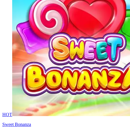
HOT
Sweet Bonanza