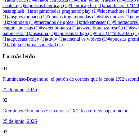
asiatico
(
1
)
#
apuestas handicap
(
1
)
#
handicap 0.5
(
1
)
#
handicap -1
(
1
)
#
bass splash
(
1
)
#
tragamonedas pragmatic play
(
1
)
#
slot machine
(
1
)
#
am
(
1
)
#
psg vs monaco
(
1
)
#
nuevas tragamonedas
(
1
)
#
slots nuevos
(
1
)
#
la
(
1
)
#
sounders
(
1
)
#
mercados de goles
(
1
)
#
ticketmaster
(
1
)
#
libertadores
league apuestas
(
1
)
#
sweet bonanza
(
1
)
#
sweet bonanza reseña
(
1
)
#
swe
baloncesto
(
1
)
#
osasuna
(
1
)
#
apuestas la liga
(
1
)
#
lima
(
1
)
#
mls 2026
(
1
)
(
1
)
#
apuestas voley
(
1
)
#
uviv
(
1
)
#
arsenal vs wolves
(
1
)
#
apuestas premi
(
1
)
#
laliga
(
1
)
#
real sociedad
(
1
)
Lo más leído
01
Fluminense-Bragantino: el patrón de corners que la cuota 1X2 escon
25 de junio, 2026
02
Gremio vs Fluminense: sin cuotas 1X2, los corners pagan mejor
25 de junio, 2026
03