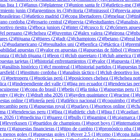
tas liga 1
(
3
)
#
lanus
(
3
)
#
platense
(
3
)
#
union santa fe
(
3
)
#
atletico-mg
(
3
)
rmiento junin
(
3
)
#
argentinos jrs
(
3
)
#
vitoria
(
3
)
#
mirassol
(
3
)
#
previa apu
brasileirao
(
3
)
#
atletico madrid
(
3
)
#
copa libertadores
(
3
)
#
melgar
(
3
)
#
tin
rano cordoba
(
2
)
#
rosario central
(
2
)
#
previa
(
2
)
#
estudiantes
(
2
)
#
analisis
portivo riestra
(
2
)
#
boca juniors
(
2
)
#
inter
(
2
)
#
cusco fc
(
2
)
#
córners apues
#
el peruano
(
2
)
#
chelsea
(
2
)
#
juventus
(
2
)
#
alex valera
(
2
)
#
girona
(
2
)
#
nba
ares
(
2
)
#
tijuana
(
2
)
#
tigres
(
2
)
#
adt
(
2
)
#
champions
(
2
)
#
betano
(
2
)
#
real b
s
(
2
)
#
sudamericano
(
2
)
#
resultados uni
(
2
)
#
benfica
(
2
)
#
táctica
(
1
)
#
premi
abilidad apuestas
(
1
)
#
valor en apuestas
(
1
)
#
apuestas de fútbol
(
1
)
#
merc
onza
(
1
)
#
club tijuana
(
1
)
#
leon
(
1
)
#
club queretaro
(
1
)
#
club america
(
1
)
puestas tarjetas
(
1
)
#
historial enfrentamientos
(
1
)
#
valor
(
1
)
#
apuesta
(
1
)
#
1
)
#
análisis histórico
(
1
)
#
cf montreal
(
1
)
#
historial partidos
(
1
)
#
apuestas b
arsfield
(
1
)
#
instituto cordoba
(
1
)
#
analisis táctico
(
1
)
#
club deportivo lo
(
1
)
#
petroperu
(
1
)
#
noticias perú
(
1
)
#
posiciones chelsea
(
1
)
#
chelsea not
lica
(
1
)
#
independiente del valle
(
1
)
#
liga pro ecuador
(
1
)
#
tendencias pe
jacuipense
(
1
)
#
copa do brasil
(
1
)
#
betis
(
1
)
#
la tinka
(
1
)
#
apuestas peru
(
1
ntry
(
1
)
#
city
(
1
)
#
draft nba 2026
(
1
)
#
jayden quaintance
(
1
)
#
racing
(
1
)
#
estas online
(
1
)
#
lotería perú
(
1
)
#
atlético nacional
(
1
)
#
coquimbo
(
1
)
#
se
recambio peru
(
1
)
#
apuestas royal
(
1
)
#
parlays
(
1
)
#
sorteos online
(
1
)
#
ch
ima
(
1
)
#
tendencias peru
(
1
)
#
liga
(
1
)
#
athletic club
(
1
)
#
liga f
(
1
)
#
cagliari
os 2026
(
1
)
#
medicina
(
1
)
#
juarez
(
1
)
#
bulls
(
1
)
#
igaming
(
1
)
#
cajamarca
(
1
)
#
leverkusen
(
1
)
#
partidos de champions
(
1
)
#
sport boys
(
1
)
#
internatio
eru
(
1
)
#
apuestas financieras
(
1
)
#
tipo de cambio
(
1
)
#
pronóstico nba
(
1
)
s menos goles
(
1
)
#
apuestas goles
(
1
)
#
over 2.5
(
1
)
#
como
(
1
)
#
copa italia
viator
(
1
)
#
sevilla
(
1
)
#
liga 1 peru
(
1
)
#
volatilidad slots
(
1
)
#
tragamonedas 