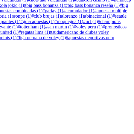
kola jokic
(
1
)
#
big bass bonanza
(
1
)
#
big bass bonanza reseña
(
1
)
#
big
puestas combinadas
(
1
)
#
parlay
(
1
)
#
acumulador
(
1
)
#
apuesta multiple
oria
(
1
)
#
onpe
(
1
)
#
club brujas
(
1
)
#
lorenzo
(
1
)
#
binacional
(
1
)
#
seattle
ipiantes
(
1
)
#
guia apuestas
(
1
)
#
moquegua
(
1
)
#
ucl
(
1
)
#
champions
evante
(
1
)
#
tottenham
(
1
)
#
san martin
(
1
)
#
voley peru
(
1
)
#
pronosticos
united
(
1
)
#
regatas lima
(
1
)
#
sudamericano de clubes voley
minis
(
1
)
#
liga peruana de voley
(
1
)
#
apuestas deportivas peru