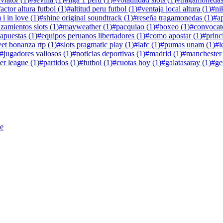
factor altura futbol
(
1
)
#
altitud peru futbol
(
1
)
#
ventaja local altura
(
1
)
#
ni
 i in love
(
1
)
#
shine original soundtrack
(
1
)
#
reseña tragamonedas
(
1
)
#
a
nzamientos slots
(
1
)
#
mayweather
(
1
)
#
pacquiao
(
1
)
#
boxeo
(
1
)
#
convocat
 apuestas
(
1
)
#
equipos peruanos libertadores
(
1
)
#
como apostar
(
1
)
#
princ
et bonanza rtp
(
1
)
#
slots pragmatic play
(
1
)
#
lafc
(
1
)
#
pumas unam
(
1
)
#
l
#
jugadores valiosos
(
1
)
#
noticias deportivas
(
1
)
#
madrid
(
1
)
#
manchester 
er league
(
1
)
#
partidos
(
1
)
#
futbol
(
1
)
#
cuotas hoy
(
1
)
#
galatasaray
(
1
)
#
ge
de