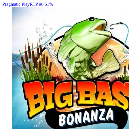
Pragmatic Play
RTP
96.51
%