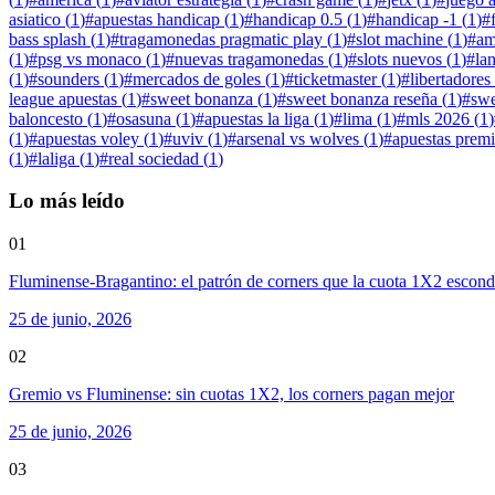
asiatico
(
1
)
#
apuestas handicap
(
1
)
#
handicap 0.5
(
1
)
#
handicap -1
(
1
)
#
bass splash
(
1
)
#
tragamonedas pragmatic play
(
1
)
#
slot machine
(
1
)
#
am
(
1
)
#
psg vs monaco
(
1
)
#
nuevas tragamonedas
(
1
)
#
slots nuevos
(
1
)
#
la
(
1
)
#
sounders
(
1
)
#
mercados de goles
(
1
)
#
ticketmaster
(
1
)
#
libertadores
league apuestas
(
1
)
#
sweet bonanza
(
1
)
#
sweet bonanza reseña
(
1
)
#
swe
baloncesto
(
1
)
#
osasuna
(
1
)
#
apuestas la liga
(
1
)
#
lima
(
1
)
#
mls 2026
(
1
)
(
1
)
#
apuestas voley
(
1
)
#
uviv
(
1
)
#
arsenal vs wolves
(
1
)
#
apuestas premi
(
1
)
#
laliga
(
1
)
#
real sociedad
(
1
)
Lo más leído
01
Fluminense-Bragantino: el patrón de corners que la cuota 1X2 escon
25 de junio, 2026
02
Gremio vs Fluminense: sin cuotas 1X2, los corners pagan mejor
25 de junio, 2026
03