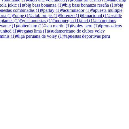
kola jokic
(
1
)
#
big bass bonanza
(
1
)
#
big bass bonanza reseña
(
1
)
#
big
puestas combinadas
(
1
)
#
parlay
(
1
)
#
acumulador
(
1
)
#
apuesta multiple
oria
(
1
)
#
onpe
(
1
)
#
club brujas
(
1
)
#
lorenzo
(
1
)
#
binacional
(
1
)
#
seattle
ipiantes
(
1
)
#
guia apuestas
(
1
)
#
moquegua
(
1
)
#
ucl
(
1
)
#
champions
evante
(
1
)
#
tottenham
(
1
)
#
san martin
(
1
)
#
voley peru
(
1
)
#
pronosticos
united
(
1
)
#
regatas lima
(
1
)
#
sudamericano de clubes voley
minis
(
1
)
#
liga peruana de voley
(
1
)
#
apuestas deportivas peru