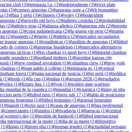
#
racing club
(
3
)
#
gimnasia l.p.
(
3
)
#
independiente
(
3
)
#
river plate
estas
(
3
)
#
corners apuestas
(
3
)
#
apuestas serie a
(
3
)
#
rb bragantino
ka
(
3
)
#
liga 1 perú
(
3
)
#
clippers
(
3
)
#
voley
(
3
)
#
bodø/glimt
 apuestas
(
2
)
#
newells old boys
(
2
)
#
talleres cordoba
(
2
)
#
probabilidad
tas
(
2
)
#
atletico grau
(
2
)
#
alianza atletico
(
2
)
#
apuestas mls
(
2
)
#
toronto
 apuestas
(
2
)
#
copa sudamericana
(
2
)
#
la granja vip peru
(
2
)
#
granja
etis
(
2
)
#
nuggets
(
2
)
#
mujer
(
2
)
#
atletico
(
2
)
#
mercados secundarios
er league apuestas
(
1
)
#
estadisticas
(
1
)
#
análisis de apuestas
(
1
)
#
fútbol
ado de corners
(
1
)
#
apuestas brasileirao
(
1
)
#
mercados alternativos
#
apuestas tácticas
(
1
)
#
los chankas vs sport boys
(
1
)
#
historial chankas
seattle sounders
(
1
)
#
portland timbers
(
1
)
#
sporting kansas city
rasil
(
1
)
#
new england revolution
(
1
)
#
columbus crew
(
1
)
#
new york
s chankas
(
1
)
#
juan pablo ii college
(
1
)
#
gimnasia m.
(
1
)
#
central
tingham forest
(
1
)
#
junta nacional de justicia
(
1
)
#
jnj perú
(
1
)
#
política
rú
(
1
)
#
leeds
(
1
)
#
fa cup
(
1
)
#
milan
(
1
)
#
serums 2026
(
1
)
#
resultados
)
#
velez
(
1
)
#
fixture liga 1
(
1
)
#
lyon
(
1
)
#
golden state warriors
dia mundial de la cuantica
(
1
)
#
mundial
(
1
)
#
cuantica
(
1
)
#
play-in nba
leccion peru
(
1
)
#
futbol peru
(
1
)
#
peru sub 17
(
1
)
#
tabla de posiciones
ampions femenina
(
1
)
#
fútbol femenino
(
1
)
#
arsenal femenino
(
1
)
#
napoli
(
1
)
#
cruz azul
(
1
)
#
casas de apuestas
(
1
)
#
liga profesional
1
)
#
comerciantes
(
1
)
#
unidos
(
1
)
#
rivadavia
(
1
)
#
barracas
(
1
)
#
central
nal women's day
(
1
)
#
gestión de bankroll
(
1
)
#
fútbol internacional
#
dia internacional de la mujer
(
1
)
#
dia de la mujer
(
1
)
#
deportivo
(
1
)
#
kings
(
1
)
#
props nba
(
1
)
#
normas legales
(
1
)
#
actualidad peruana
volatilidad
(
1
)
#
slots alta volatilidad
(
1
)
#
bankroll casino
(
1
)
#
handicap