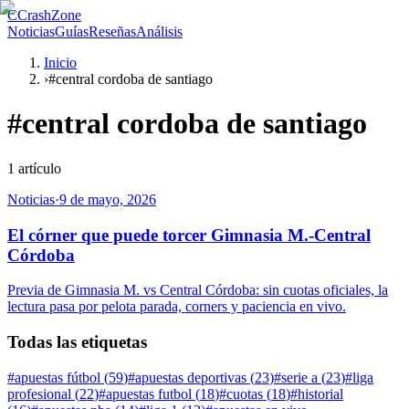
C
CrashZone
Noticias
Guías
Reseñas
Análisis
Inicio
›
#central cordoba de santiago
#
central cordoba de santiago
1
artículo
Noticias
·
9 de mayo, 2026
El córner que puede torcer Gimnasia M.-Central
Córdoba
Previa de Gimnasia M. vs Central Córdoba: sin cuotas oficiales, la
lectura pasa por pelota parada, corners y paciencia en vivo.
Todas las etiquetas
#
apuestas fútbol
(
59
)
#
apuestas deportivas
(
23
)
#
serie a
(
23
)
#
liga
profesional
(
22
)
#
apuestas futbol
(
18
)
#
cuotas
(
18
)
#
historial