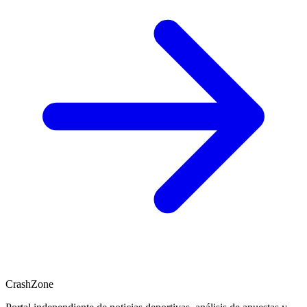
CrashZone