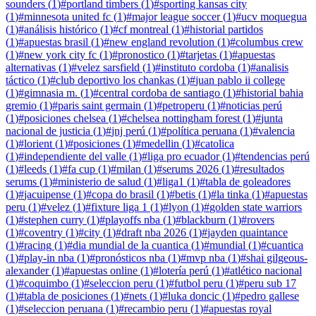
sounders
(
1
)
#
portland timbers
(
1
)
#
sporting kansas city
(
1
)
#
minnesota united fc
(
1
)
#
major league soccer
(
1
)
#
ucv moquegua
(
1
)
#
análisis histórico
(
1
)
#
cf montreal
(
1
)
#
historial partidos
(
1
)
#
apuestas brasil
(
1
)
#
new england revolution
(
1
)
#
columbus crew
(
1
)
#
new york city fc
(
1
)
#
pronostico
(
1
)
#
tarjetas
(
1
)
#
apuestas
alternativas
(
1
)
#
velez sarsfield
(
1
)
#
instituto cordoba
(
1
)
#
analisis
táctico
(
1
)
#
club deportivo los chankas
(
1
)
#
juan pablo ii college
(
1
)
#
gimnasia m.
(
1
)
#
central cordoba de santiago
(
1
)
#
historial bahia
gremio
(
1
)
#
paris saint germain
(
1
)
#
petroperu
(
1
)
#
noticias perú
(
1
)
#
posiciones chelsea
(
1
)
#
chelsea nottingham forest
(
1
)
#
junta
nacional de justicia
(
1
)
#
jnj perú
(
1
)
#
política peruana
(
1
)
#
valencia
(
1
)
#
lorient
(
1
)
#
posiciones
(
1
)
#
medellin
(
1
)
#
catolica
(
1
)
#
independiente del valle
(
1
)
#
liga pro ecuador
(
1
)
#
tendencias perú
(
1
)
#
leeds
(
1
)
#
fa cup
(
1
)
#
milan
(
1
)
#
serums 2026
(
1
)
#
resultados
serums
(
1
)
#
ministerio de salud
(
1
)
#
liga1
(
1
)
#
tabla de goleadores
(
1
)
#
jacuipense
(
1
)
#
copa do brasil
(
1
)
#
betis
(
1
)
#
la tinka
(
1
)
#
apuestas
peru
(
1
)
#
velez
(
1
)
#
fixture liga 1
(
1
)
#
lyon
(
1
)
#
golden state warriors
(
1
)
#
stephen curry
(
1
)
#
playoffs nba
(
1
)
#
blackburn
(
1
)
#
rovers
(
1
)
#
coventry
(
1
)
#
city
(
1
)
#
draft nba 2026
(
1
)
#
jayden quaintance
(
1
)
#
racing
(
1
)
#
dia mundial de la cuantica
(
1
)
#
mundial
(
1
)
#
cuantica
(
1
)
#
play-in nba
(
1
)
#
pronósticos nba
(
1
)
#
mvp nba
(
1
)
#
shai gilgeous-
alexander
(
1
)
#
apuestas online
(
1
)
#
lotería perú
(
1
)
#
atlético nacional
(
1
)
#
coquimbo
(
1
)
#
seleccion peru
(
1
)
#
futbol peru
(
1
)
#
peru sub 17
(
1
)
#
tabla de posiciones
(
1
)
#
nets
(
1
)
#
luka doncic
(
1
)
#
pedro gallese
(
1
)
#
seleccion peruana
(
1
)
#
recambio peru
(
1
)
#
apuestas royal