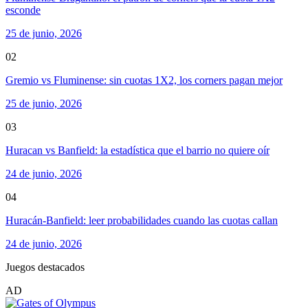
esconde
25 de junio, 2026
02
Gremio vs Fluminense: sin cuotas 1X2, los corners pagan mejor
25 de junio, 2026
03
Huracan vs Banfield: la estadística que el barrio no quiere oír
24 de junio, 2026
04
Huracán-Banfield: leer probabilidades cuando las cuotas callan
24 de junio, 2026
Juegos destacados
AD