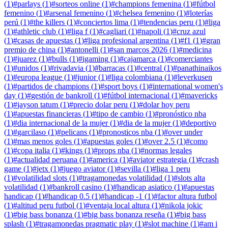
(
1
)
#
parlays
(
1
)
#
sorteos online
(
1
)
#
champions femenina
(
1
)
#
fútbol
femenino
(
1
)
#
arsenal femenino
(
1
)
#
chelsea femenino
(
1
)
#
loterías
perú
(
1
)
#
the killers
(
1
)
#
conciertos lima
(
1
)
#
tendencias peru
(
1
)
#
liga
(
1
)
#
athletic club
(
1
)
#
liga f
(
1
)
#
cagliari
(
1
)
#
napoli
(
1
)
#
cruz azul
(
1
)
#
casas de apuestas
(
1
)
#
liga profesional argentina
(
1
)
#
f1
(
1
)
#
gran
premio de china
(
1
)
#
antonelli
(
1
)
#
san marcos 2026
(
1
)
#
medicina
(
1
)
#
juarez
(
1
)
#
bulls
(
1
)
#
igaming
(
1
)
#
cajamarca
(
1
)
#
comerciantes
(
1
)
#
unidos
(
1
)
#
rivadavia
(
1
)
#
barracas
(
1
)
#
central
(
1
)
#
panathinaikos
(
1
)
#
europa league
(
1
)
#
junior
(
1
)
#
liga colombiana
(
1
)
#
leverkusen
(
1
)
#
partidos de champions
(
1
)
#
sport boys
(
1
)
#
international women's
day
(
1
)
#
gestión de bankroll
(
1
)
#
fútbol internacional
(
1
)
#
mavericks
(
1
)
#
jayson tatum
(
1
)
#
precio dolar peru
(
1
)
#
dolar hoy peru
(
1
)
#
apuestas financieras
(
1
)
#
tipo de cambio
(
1
)
#
pronóstico nba
(
1
)
#
dia internacional de la mujer
(
1
)
#
dia de la mujer
(
1
)
#
deportivo
(
1
)
#
garcilaso
(
1
)
#
pelicans
(
1
)
#
pronosticos nba
(
1
)
#
over under
(
1
)
#
mas menos goles
(
1
)
#
apuestas goles
(
1
)
#
over 2.5
(
1
)
#
como
(
1
)
#
copa italia
(
1
)
#
kings
(
1
)
#
props nba
(
1
)
#
normas legales
(
1
)
#
actualidad peruana
(
1
)
#
america
(
1
)
#
aviator estrategia
(
1
)
#
crash
game
(
1
)
#
jetx
(
1
)
#
juego aviator
(
1
)
#
sevilla
(
1
)
#
liga 1 peru
(
1
)
#
volatilidad slots
(
1
)
#
tragamonedas volatilidad
(
1
)
#
slots alta
volatilidad
(
1
)
#
bankroll casino
(
1
)
#
handicap asiatico
(
1
)
#
apuestas
handicap
(
1
)
#
handicap 0.5
(
1
)
#
handicap -1
(
1
)
#
factor altura futbol
(
1
)
#
altitud peru futbol
(
1
)
#
ventaja local altura
(
1
)
#
nikola jokic
(
1
)
#
big bass bonanza
(
1
)
#
big bass bonanza reseña
(
1
)
#
big bass
splash
(
1
)
#
tragamonedas pragmatic play
(
1
)
#
slot machine
(
1
)
#
am i