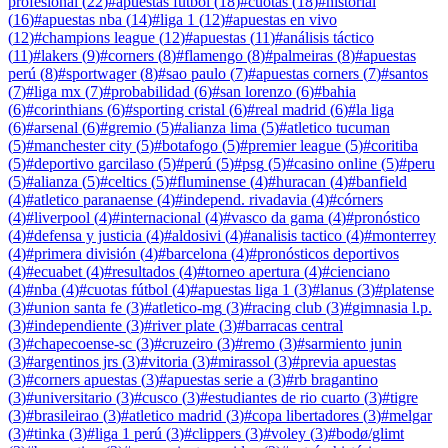
profesional
(
22
)
#
apuestas futbol
(
18
)
#
cuotas
(
18
)
#
historial
(
16
)
#
apuestas nba
(
14
)
#
liga 1
(
12
)
#
apuestas en vivo
(
12
)
#
champions league
(
12
)
#
apuestas
(
11
)
#
análisis táctico
(
11
)
#
lakers
(
9
)
#
corners
(
8
)
#
flamengo
(
8
)
#
palmeiras
(
8
)
#
apuestas
perú
(
8
)
#
sportwager
(
8
)
#
sao paulo
(
7
)
#
apuestas corners
(
7
)
#
santos
(
7
)
#
liga mx
(
7
)
#
probabilidad
(
6
)
#
san lorenzo
(
6
)
#
bahia
(
6
)
#
corinthians
(
6
)
#
sporting cristal
(
6
)
#
real madrid
(
6
)
#
la liga
(
6
)
#
arsenal
(
6
)
#
gremio
(
5
)
#
alianza lima
(
5
)
#
atletico tucuman
(
5
)
#
manchester city
(
5
)
#
botafogo
(
5
)
#
premier league
(
5
)
#
coritiba
(
5
)
#
deportivo garcilaso
(
5
)
#
perú
(
5
)
#
psg
(
5
)
#
casino online
(
5
)
#
peru
(
5
)
#
alianza
(
5
)
#
celtics
(
5
)
#
fluminense
(
4
)
#
huracan
(
4
)
#
banfield
(
4
)
#
atletico paranaense
(
4
)
#
independ. rivadavia
(
4
)
#
córners
(
4
)
#
liverpool
(
4
)
#
internacional
(
4
)
#
vasco da gama
(
4
)
#
pronóstico
(
4
)
#
defensa y justicia
(
4
)
#
aldosivi
(
4
)
#
analisis tactico
(
4
)
#
monterrey
(
4
)
#
primera división
(
4
)
#
barcelona
(
4
)
#
pronósticos deportivos
(
4
)
#
ecuabet
(
4
)
#
resultados
(
4
)
#
torneo apertura
(
4
)
#
cienciano
(
4
)
#
nba
(
4
)
#
cuotas fútbol
(
4
)
#
apuestas liga 1
(
3
)
#
lanus
(
3
)
#
platense
(
3
)
#
union santa fe
(
3
)
#
atletico-mg
(
3
)
#
racing club
(
3
)
#
gimnasia l.p.
(
3
)
#
independiente
(
3
)
#
river plate
(
3
)
#
barracas central
(
3
)
#
chapecoense-sc
(
3
)
#
cruzeiro
(
3
)
#
remo
(
3
)
#
sarmiento junin
(
3
)
#
argentinos jrs
(
3
)
#
vitoria
(
3
)
#
mirassol
(
3
)
#
previa apuestas
(
3
)
#
corners apuestas
(
3
)
#
apuestas serie a
(
3
)
#
rb bragantino
(
3
)
#
universitario
(
3
)
#
cusco
(
3
)
#
estudiantes de rio cuarto
(
3
)
#
tigre
(
3
)
#
brasileirao
(
3
)
#
atletico madrid
(
3
)
#
copa libertadores
(
3
)
#
melgar
(
3
)
#
tinka
(
3
)
#
liga 1 perú
(
3
)
#
clippers
(
3
)
#
voley
(
3
)
#
bodø/glimt