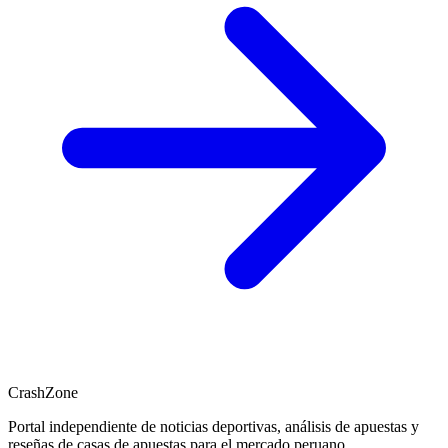
CrashZone
Portal independiente de noticias deportivas, análisis de apuestas y
reseñas de casas de apuestas para el mercado peruano.