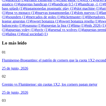
asiatico
(
1
)
#
apuestas handicap
(
1
)
#
handicap 0.5
(
1
)
#
handicap -1
(
1
)
#
bass splash
(
1
)
#
tragamonedas pragmatic play
(
1
)
#
slot machine
(
1
)
#
am
(
1
)
#
psg vs monaco
(
1
)
#
nuevas tragamonedas
(
1
)
#
slots nuevos
(
1
)
#
la
(
1
)
#
sounders
(
1
)
#
mercados de goles
(
1
)
#
ticketmaster
(
1
)
#
libertadores
league apuestas
(
1
)
#
sweet bonanza
(
1
)
#
sweet bonanza reseña
(
1
)
#
swe
baloncesto
(
1
)
#
osasuna
(
1
)
#
apuestas la liga
(
1
)
#
lima
(
1
)
#
mls 2026
(
1
)
(
1
)
#
apuestas voley
(
1
)
#
uviv
(
1
)
#
arsenal vs wolves
(
1
)
#
apuestas premi
(
1
)
#
laliga
(
1
)
#
real sociedad
(
1
)
Lo más leído
01
Fluminense-Bragantino: el patrón de corners que la cuota 1X2 escon
25 de junio, 2026
02
Gremio vs Fluminense: sin cuotas 1X2, los corners pagan mejor
25 de junio, 2026
03