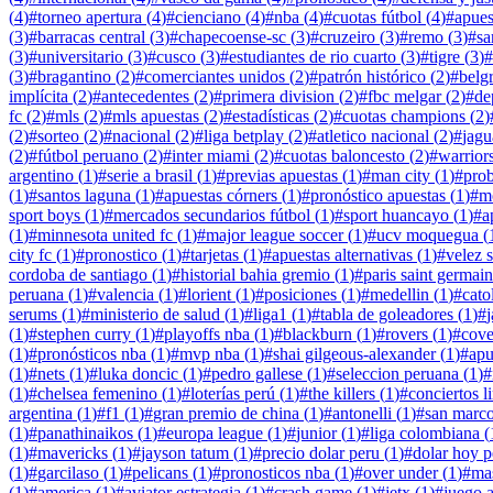
(
4
)
#
torneo apertura
(
4
)
#
cienciano
(
4
)
#
nba
(
4
)
#
cuotas fútbol
(
4
)
#
apues
(
3
)
#
barracas central
(
3
)
#
chapecoense-sc
(
3
)
#
cruzeiro
(
3
)
#
remo
(
3
)
#
sa
(
3
)
#
universitario
(
3
)
#
cusco
(
3
)
#
estudiantes de rio cuarto
(
3
)
#
tigre
(
3
)
#
(
3
)
#
bragantino
(
2
)
#
comerciantes unidos
(
2
)
#
patrón histórico
(
2
)
#
belg
implícita
(
2
)
#
antecedentes
(
2
)
#
primera division
(
2
)
#
fbc melgar
(
2
)
#
de
fc
(
2
)
#
mls
(
2
)
#
mls apuestas
(
2
)
#
estadísticas
(
2
)
#
cuotas champions
(
2
)
(
2
)
#
sorteo
(
2
)
#
nacional
(
2
)
#
liga betplay
(
2
)
#
atletico nacional
(
2
)
#
jagu
(
2
)
#
fútbol peruano
(
2
)
#
inter miami
(
2
)
#
cuotas baloncesto
(
2
)
#
warrior
argentino
(
1
)
#
serie a brasil
(
1
)
#
previas apuestas
(
1
)
#
man city
(
1
)
#
prob
(
1
)
#
santos laguna
(
1
)
#
apuestas córners
(
1
)
#
pronóstico apuestas
(
1
)
#
m
sport boys
(
1
)
#
mercados secundarios fútbol
(
1
)
#
sport huancayo
(
1
)
#
a
(
1
)
#
minnesota united fc
(
1
)
#
major league soccer
(
1
)
#
ucv moquegua
(
city fc
(
1
)
#
pronostico
(
1
)
#
tarjetas
(
1
)
#
apuestas alternativas
(
1
)
#
velez s
cordoba de santiago
(
1
)
#
historial bahia gremio
(
1
)
#
paris saint germain
peruana
(
1
)
#
valencia
(
1
)
#
lorient
(
1
)
#
posiciones
(
1
)
#
medellin
(
1
)
#
cato
serums
(
1
)
#
ministerio de salud
(
1
)
#
liga1
(
1
)
#
tabla de goleadores
(
1
)
#
(
1
)
#
stephen curry
(
1
)
#
playoffs nba
(
1
)
#
blackburn
(
1
)
#
rovers
(
1
)
#
cove
(
1
)
#
pronósticos nba
(
1
)
#
mvp nba
(
1
)
#
shai gilgeous-alexander
(
1
)
#
apu
(
1
)
#
nets
(
1
)
#
luka doncic
(
1
)
#
pedro gallese
(
1
)
#
seleccion peruana
(
1
)
#
(
1
)
#
chelsea femenino
(
1
)
#
loterías perú
(
1
)
#
the killers
(
1
)
#
conciertos l
argentina
(
1
)
#
f1
(
1
)
#
gran premio de china
(
1
)
#
antonelli
(
1
)
#
san marc
(
1
)
#
panathinaikos
(
1
)
#
europa league
(
1
)
#
junior
(
1
)
#
liga colombiana
(
(
1
)
#
mavericks
(
1
)
#
jayson tatum
(
1
)
#
precio dolar peru
(
1
)
#
dolar hoy p
(
1
)
#
garcilaso
(
1
)
#
pelicans
(
1
)
#
pronosticos nba
(
1
)
#
over under
(
1
)
#
ma
(
1
)
#
america
(
1
)
#
aviator estrategia
(
1
)
#
crash game
(
1
)
#
jetx
(
1
)
#
juego a