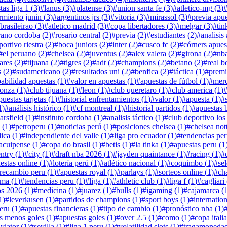
tas liga 1
(
3
)
#
lanus
(
3
)
#
platense
(
3
)
#
union santa fe
(
3
)
#
atletico-mg
(
3
)
rmiento junin
(
3
)
#
argentinos jrs
(
3
)
#
vitoria
(
3
)
#
mirassol
(
3
)
#
previa apu
brasileirao
(
3
)
#
atletico madrid
(
3
)
#
copa libertadores
(
3
)
#
melgar
(
3
)
#
tin
rano cordoba
(
2
)
#
rosario central
(
2
)
#
previa
(
2
)
#
estudiantes
(
2
)
#
analisis
portivo riestra
(
2
)
#
boca juniors
(
2
)
#
inter
(
2
)
#
cusco fc
(
2
)
#
córners apues
#
el peruano
(
2
)
#
chelsea
(
2
)
#
juventus
(
2
)
#
alex valera
(
2
)
#
girona
(
2
)
#
nba
ares
(
2
)
#
tijuana
(
2
)
#
tigres
(
2
)
#
adt
(
2
)
#
champions
(
2
)
#
betano
(
2
)
#
real b
s
(
2
)
#
sudamericano
(
2
)
#
resultados uni
(
2
)
#
benfica
(
2
)
#
táctica
(
1
)
#
premi
abilidad apuestas
(
1
)
#
valor en apuestas
(
1
)
#
apuestas de fútbol
(
1
)
#
merc
onza
(
1
)
#
club tijuana
(
1
)
#
leon
(
1
)
#
club queretaro
(
1
)
#
club america
(
1
)
puestas tarjetas
(
1
)
#
historial enfrentamientos
(
1
)
#
valor
(
1
)
#
apuesta
(
1
)
#
1
)
#
análisis histórico
(
1
)
#
cf montreal
(
1
)
#
historial partidos
(
1
)
#
apuestas b
arsfield
(
1
)
#
instituto cordoba
(
1
)
#
analisis táctico
(
1
)
#
club deportivo lo
(
1
)
#
petroperu
(
1
)
#
noticias perú
(
1
)
#
posiciones chelsea
(
1
)
#
chelsea not
lica
(
1
)
#
independiente del valle
(
1
)
#
liga pro ecuador
(
1
)
#
tendencias pe
jacuipense
(
1
)
#
copa do brasil
(
1
)
#
betis
(
1
)
#
la tinka
(
1
)
#
apuestas peru
(
1
ntry
(
1
)
#
city
(
1
)
#
draft nba 2026
(
1
)
#
jayden quaintance
(
1
)
#
racing
(
1
)
#
estas online
(
1
)
#
lotería perú
(
1
)
#
atlético nacional
(
1
)
#
coquimbo
(
1
)
#
se
recambio peru
(
1
)
#
apuestas royal
(
1
)
#
parlays
(
1
)
#
sorteos online
(
1
)
#
ch
ima
(
1
)
#
tendencias peru
(
1
)
#
liga
(
1
)
#
athletic club
(
1
)
#
liga f
(
1
)
#
cagliari
os 2026
(
1
)
#
medicina
(
1
)
#
juarez
(
1
)
#
bulls
(
1
)
#
igaming
(
1
)
#
cajamarca
(
1
)
#
leverkusen
(
1
)
#
partidos de champions
(
1
)
#
sport boys
(
1
)
#
internatio
eru
(
1
)
#
apuestas financieras
(
1
)
#
tipo de cambio
(
1
)
#
pronóstico nba
(
1
)
s menos goles
(
1
)
#
apuestas goles
(
1
)
#
over 2.5
(
1
)
#
como
(
1
)
#
copa italia
viator
(
1
)
#
sevilla
(
1
)
#
liga 1 peru
(
1
)
#
volatilidad slots
(
1
)
#
tragamonedas 