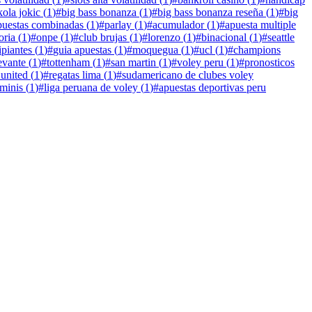
kola jokic
(
1
)
#
big bass bonanza
(
1
)
#
big bass bonanza reseña
(
1
)
#
big
puestas combinadas
(
1
)
#
parlay
(
1
)
#
acumulador
(
1
)
#
apuesta multiple
oria
(
1
)
#
onpe
(
1
)
#
club brujas
(
1
)
#
lorenzo
(
1
)
#
binacional
(
1
)
#
seattle
ipiantes
(
1
)
#
guia apuestas
(
1
)
#
moquegua
(
1
)
#
ucl
(
1
)
#
champions
evante
(
1
)
#
tottenham
(
1
)
#
san martin
(
1
)
#
voley peru
(
1
)
#
pronosticos
united
(
1
)
#
regatas lima
(
1
)
#
sudamericano de clubes voley
minis
(
1
)
#
liga peruana de voley
(
1
)
#
apuestas deportivas peru