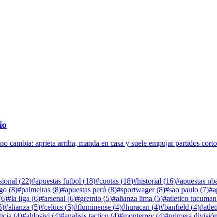
io
no cambia: aprieta arriba, manda en casa y suele empujar partidos corto
sional
(
22
)
#
apuestas futbol
(
18
)
#
cuotas
(
18
)
#
historial
(
16
)
#
apuestas nb
go
(
8
)
#
palmeiras
(
8
)
#
apuestas perú
(
8
)
#
sportwager
(
8
)
#
sao paulo
(
7
)
#
a
(
6
)
#
la liga
(
6
)
#
arsenal
(
6
)
#
gremio
(
5
)
#
alianza lima
(
5
)
#
atletico tucuman
5
)
#
alianza
(
5
)
#
celtics
(
5
)
#
fluminense
(
4
)
#
huracan
(
4
)
#
banfield
(
4
)
#
atle
icia
(
4
)
#
aldosivi
(
4
)
#
analisis tactico
(
4
)
#
monterrey
(
4
)
#
primera divisió