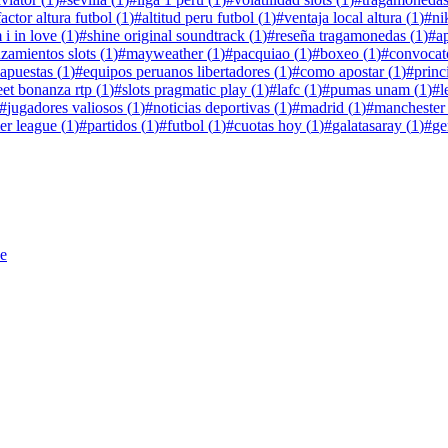
factor altura futbol
(
1
)
#
altitud peru futbol
(
1
)
#
ventaja local altura
(
1
)
#
ni
 i in love
(
1
)
#
shine original soundtrack
(
1
)
#
reseña tragamonedas
(
1
)
#
a
nzamientos slots
(
1
)
#
mayweather
(
1
)
#
pacquiao
(
1
)
#
boxeo
(
1
)
#
convocat
 apuestas
(
1
)
#
equipos peruanos libertadores
(
1
)
#
como apostar
(
1
)
#
princ
et bonanza rtp
(
1
)
#
slots pragmatic play
(
1
)
#
lafc
(
1
)
#
pumas unam
(
1
)
#
l
#
jugadores valiosos
(
1
)
#
noticias deportivas
(
1
)
#
madrid
(
1
)
#
manchester 
er league
(
1
)
#
partidos
(
1
)
#
futbol
(
1
)
#
cuotas hoy
(
1
)
#
galatasaray
(
1
)
#
ge
de