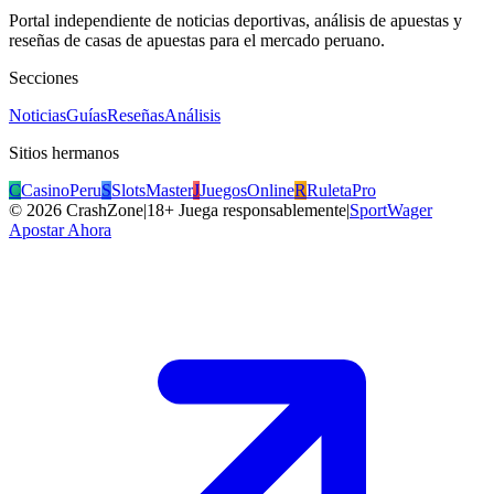
Portal independiente de noticias deportivas, análisis de apuestas y
reseñas de casas de apuestas para el mercado peruano.
Secciones
Noticias
Guías
Reseñas
Análisis
Sitios hermanos
C
CasinoPeru
S
SlotsMaster
J
JuegosOnline
R
RuletaPro
©
2026
CrashZone
|
18+ Juega responsablemente
|
SportWager
Apostar Ahora