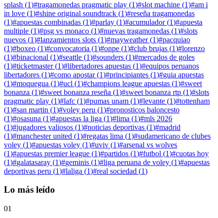
splash
(
1
)
#
tragamonedas pragmatic play
(
1
)
#
slot machine
(
1
)
#
am i
in love
(
1
)
#
shine original soundtrack
(
1
)
#
reseña tragamonedas
(
1
)
#
apuestas combinadas
(
1
)
#
parlay
(
1
)
#
acumulador
(
1
)
#
apuesta
multiple
(
1
)
#
psg vs monaco
(
1
)
#
nuevas tragamonedas
(
1
)
#
slots
nuevos
(
1
)
#
lanzamientos slots
(
1
)
#
mayweather
(
1
)
#
pacquiao
(
1
)
#
boxeo
(
1
)
#
convocatoria
(
1
)
#
onpe
(
1
)
#
club brujas
(
1
)
#
lorenzo
(
1
)
#
binacional
(
1
)
#
seattle
(
1
)
#
sounders
(
1
)
#
mercados de goles
(
1
)
#
ticketmaster
(
1
)
#
libertadores apuestas
(
1
)
#
equipos peruanos
libertadores
(
1
)
#
como apostar
(
1
)
#
principiantes
(
1
)
#
guia apuestas
(
1
)
#
moquegua
(
1
)
#
ucl
(
1
)
#
champions league apuestas
(
1
)
#
sweet
bonanza
(
1
)
#
sweet bonanza reseña
(
1
)
#
sweet bonanza rtp
(
1
)
#
slots
pragmatic play
(
1
)
#
lafc
(
1
)
#
pumas unam
(
1
)
#
levante
(
1
)
#
tottenham
(
1
)
#
san martin
(
1
)
#
voley peru
(
1
)
#
pronosticos baloncesto
(
1
)
#
osasuna
(
1
)
#
apuestas la liga
(
1
)
#
lima
(
1
)
#
mls 2026
(
1
)
#
jugadores valiosos
(
1
)
#
noticias deportivas
(
1
)
#
madrid
(
1
)
#
manchester united
(
1
)
#
regatas lima
(
1
)
#
sudamericano de clubes
voley
(
1
)
#
apuestas voley
(
1
)
#
uviv
(
1
)
#
arsenal vs wolves
(
1
)
#
apuestas premier league
(
1
)
#
partidos
(
1
)
#
futbol
(
1
)
#
cuotas hoy
(
1
)
#
galatasaray
(
1
)
#
geminis
(
1
)
#
liga peruana de voley
(
1
)
#
apuestas
deportivas peru
(
1
)
#
laliga
(
1
)
#
real sociedad
(
1
)
Lo más leído
01