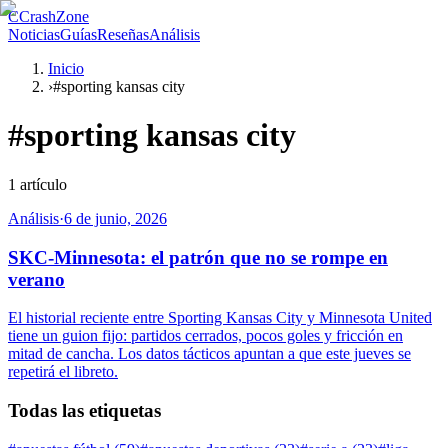
C
CrashZone
Noticias
Guías
Reseñas
Análisis
Inicio
›
#sporting kansas city
#
sporting kansas city
1
artículo
Análisis
·
6 de junio, 2026
SKC-Minnesota: el patrón que no se rompe en
verano
El historial reciente entre Sporting Kansas City y Minnesota United
tiene un guion fijo: partidos cerrados, pocos goles y fricción en
mitad de cancha. Los datos tácticos apuntan a que este jueves se
repetirá el libreto.
Todas las etiquetas